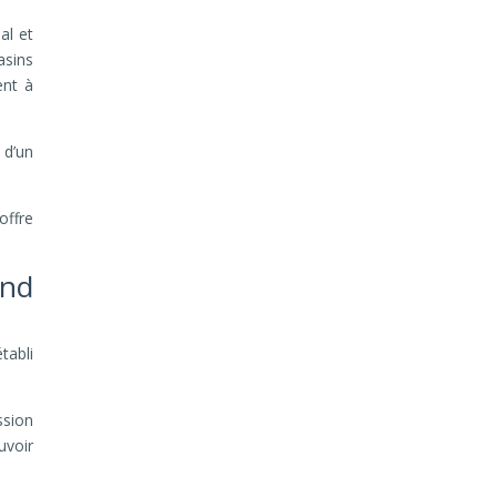
al et
asins
ent à
 d’un
offre
and
tabli
ssion
uvoir