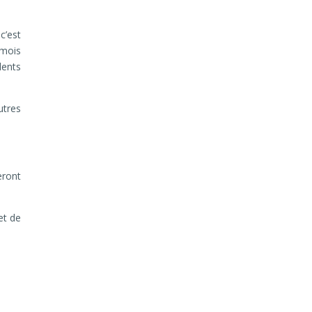
c’est
 mois
lents
utres
eront
et de