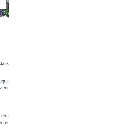
 dans
tique
vient
nière
enter