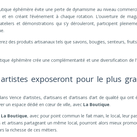
 boutique éphémère évite une perte de dynamisme au niveau commerci
ion et en créant l’événement à chaque rotation. L’ouverture de mag
ateliers et démonstrations qui s’y dérouleront, participent pleinem
ue.
erez des produits artisanaux tels que savons, bougies, senteurs, fruits
utique éphémère crée une complémentarité et une diversification de l’
t artistes exposeront pour le plus gr
ns Vence d’artistes, d’artisans et d’artisans d’art de qualité qui ont é
rver un espace dédié en cœur de ville, avec
La Boutique
.
s
La Boutique
, avec pour point commun le fait main, le local, leur pa
stes et artisans partageant un même local, pourront alors mieux promo
eurs la richesse de ces métiers.