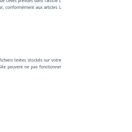
e celles prévues dans l’article L
teur, conformément aux articles L
 fichiers textes stockés sur votre
 Site peuvent ne pas fonctionner