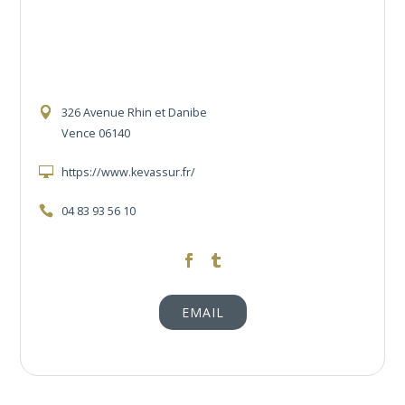
326 Avenue Rhin et Danibe
Vence 06140
https://www.kevassur.fr/
04 83 93 56 10
https://www.facebook.com/kevassur
https://twitter.com/kevassur/
EMAIL